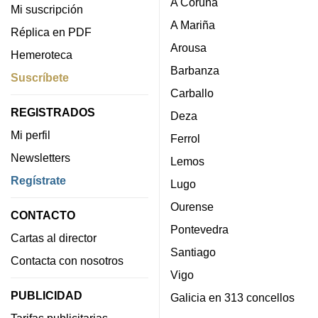
A Coruña
Mi suscripción
A Mariña
Réplica en PDF
Arousa
Hemeroteca
Barbanza
Suscríbete
Carballo
REGISTRADOS
Deza
Mi perfil
Ferrol
Newsletters
Lemos
Regístrate
Lugo
Ourense
CONTACTO
Pontevedra
Cartas al director
Santiago
Contacta con nosotros
Vigo
PUBLICIDAD
Galicia en 313 concellos