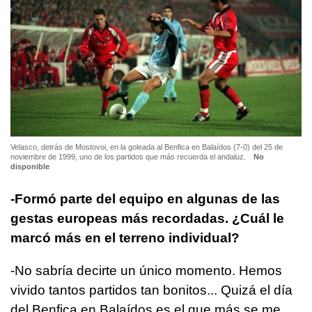
Velasco, detrás de Mostovoi, en la goleada al Benfica en Balaídos (7-0) del 25 de
noviembre de 1999, uno de los partidos que más recuerda el andaluz.
No
disponible
-Formó parte del equipo en algunas de las
gestas europeas más recordadas. ¿Cuál le
marcó más en el terreno individual?
-No sabría decirte un único momento. Hemos
vivido tantos partidos tan bonitos... Quizá el día
del Benfica en Balaídos es el que más se me