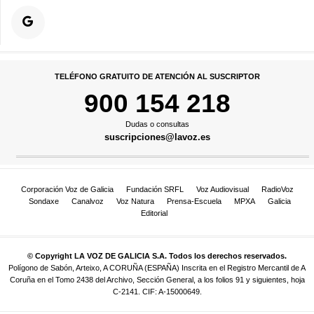
TELÉFONO GRATUITO DE ATENCIÓN AL SUSCRIPTOR
900 154 218
Dudas o consultas
suscripciones@lavoz.es
Corporación Voz de Galicia
Fundación SRFL
Voz Audiovisual
RadioVoz
Sondaxe
Canalvoz
Voz Natura
Prensa-Escuela
MPXA
Galicia
Editorial
© Copyright LA VOZ DE GALICIA S.A. Todos los derechos reservados.
Polígono de Sabón, Arteixo, A CORUÑA (ESPAÑA) Inscrita en el Registro Mercantil de A
Coruña en el Tomo 2438 del Archivo, Sección General, a los folios 91 y siguientes, hoja
C-2141. CIF: A-15000649.