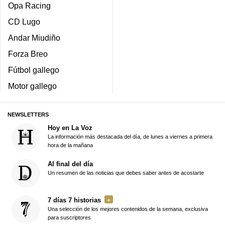
Opa Racing
CD Lugo
Andar Miudiño
Forza Breo
Fútbol gallego
Motor gallego
NEWSLETTERS
Hoy en La Voz
La información más destacada del día, de lunes a viernes a primera
hora de la mañana
Al final del día
Un resumen de las noticias que debes saber antes de acostarte
7 días 7 historias
Una selección de los mejores contenidos de la semana, exclusiva
para suscriptores