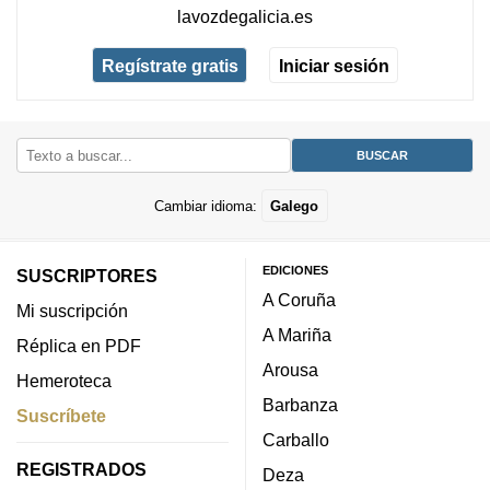
lavozdegalicia.es
Regístrate gratis
Iniciar sesión
Cambiar idioma:
Galego
EDICIONES
SUSCRIPTORES
A Coruña
Mi suscripción
A Mariña
Réplica en PDF
Arousa
Hemeroteca
Barbanza
Suscríbete
Carballo
REGISTRADOS
Deza