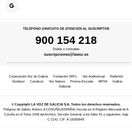
TELÉFONO GRATUITO DE ATENCIÓN AL SUSCRIPTOR
900 154 218
Dudas o consultas
suscripciones@lavoz.es
Corporación Voz de Galicia
Fundación SRFL
Voz Audiovisual
RadioVoz
Sondaxe
Canalvoz
Voz Natura
Prensa-Escuela
MPXA
Galicia
Editorial
© Copyright LA VOZ DE GALICIA S.A. Todos los derechos reservados.
Polígono de Sabón, Arteixo, A CORUÑA (ESPAÑA) Inscrita en el Registro Mercantil de A
Coruña en el Tomo 2438 del Archivo, Sección General, a los folios 91 y siguientes, hoja
C-2141. CIF: A-15000649.