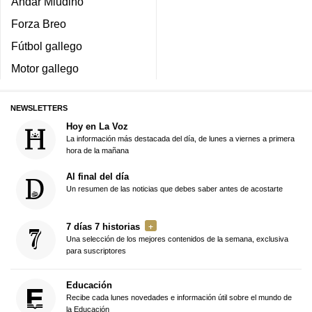
Andar Miudiño
Forza Breo
Fútbol gallego
Motor gallego
NEWSLETTERS
Hoy en La Voz
La información más destacada del día, de lunes a viernes a primera
hora de la mañana
Al final del día
Un resumen de las noticias que debes saber antes de acostarte
7 días 7 historias
Una selección de los mejores contenidos de la semana, exclusiva
para suscriptores
Educación
Recibe cada lunes novedades e información útil sobre el mundo de
la Educación