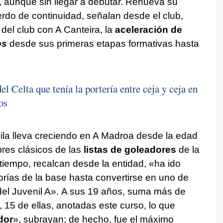
, aunque sin llegar a debutar. Renueva su
erdo de continuidad, señalan desde el club,
el club con A Canteira, la
aceleración de
os
desde sus primeras etapas formativas hasta
el Celta que tenía la portería entre ceja y ceja en
os
ila lleva creciendo en A Madroa desde la edad
res clásicos de las
listas de goleadores
de la
iempo, recalcan desde la entidad, «ha ido
rías de la base hasta convertirse en uno de
del Juvenil A». A sus 19 años, suma más de
 15 de ellas, anotadas este curso, lo que
dor
», subrayan; de hecho, fue el máximo