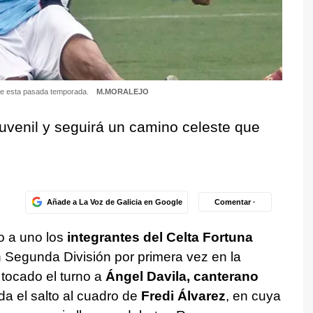
 A de esta pasada temporada.
M.MORALEJO
juvenil y seguirá un camino celeste que
Añade a La Voz de Galicia en Google
Comentar ·
 a uno los
integrantes del Celta Fortuna
n Segunda División por primera vez en la
a tocado el turno a
Ángel Davila, canterano
 da el salto al cuadro de
Fredi Álvarez
, en cuya