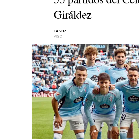
Giráldez
LA VOZ
VIGO