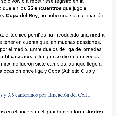
solo volvió a repetir ese registro en la
o que en los
55 encuentros
que jugó el
e
y
Copa del Rey
, no hubo una sola alineación
ga
, el técnico porriñés ha introducido una
media
e tener en cuenta que, en muchas ocasiones,
por el medio. Entre duelos de liga de jornadas
odificaciones,
cifra que se dio cuatro veces
 El máximo fueron siete cambios, aunque llegó a
 ocasión entre liga y Copa (Athletic Club y
 y 3,6 canteranos por alineación del Celta
as
en el once son el guardameta
Ionut Andrei