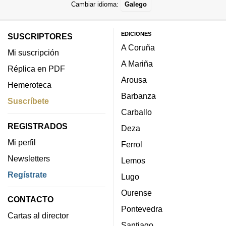
Cambiar idioma:
Galego
EDICIONES
SUSCRIPTORES
A Coruña
Mi suscripción
A Mariña
Réplica en PDF
Arousa
Hemeroteca
Barbanza
Suscríbete
Carballo
REGISTRADOS
Deza
Mi perfil
Ferrol
Newsletters
Lemos
Regístrate
Lugo
Ourense
CONTACTO
Pontevedra
Cartas al director
Santiago