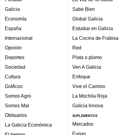
Galicia
Sabe Bien
Economía
Global Galicia
España
Estudiar en Galicia
Internacional
La Cocina de Frabisa
Opinión
Red
Deportes
Plata o plomo
Sociedad
Ven A Galicia
Cultura
Enfoque
Gráficos
Vive el Camino
Somos Agro
La Mochila Roja
Somos Mar
Galicia Innova
Obituarios
SUPLEMENTOS
Mercados
La Galicia Económica
Fugas
El tiempo