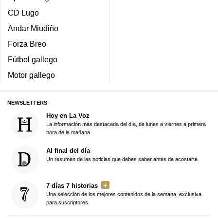
CD Lugo
Andar Miudiño
Forza Breo
Fútbol gallego
Motor gallego
NEWSLETTERS
Hoy en La Voz
La información más destacada del día, de lunes a viernes a primera
hora de la mañana
Al final del día
Un resumen de las noticias que debes saber antes de acostarte
7 días 7 historias
Una selección de los mejores contenidos de la semana, exclusiva
para suscriptores