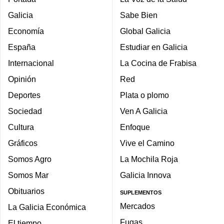
Galicia
Sabe Bien
Economía
Global Galicia
España
Estudiar en Galicia
Internacional
La Cocina de Frabisa
Opinión
Red
Deportes
Plata o plomo
Sociedad
Ven A Galicia
Cultura
Enfoque
Gráficos
Vive el Camino
Somos Agro
La Mochila Roja
Somos Mar
Galicia Innova
Obituarios
SUPLEMENTOS
Mercados
La Galicia Económica
Fugas
El tiempo