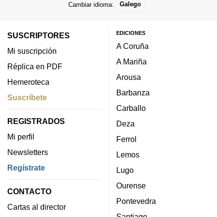
Cambiar idioma:
Galego
EDICIONES
SUSCRIPTORES
A Coruña
Mi suscripción
A Mariña
Réplica en PDF
Arousa
Hemeroteca
Barbanza
Suscríbete
Carballo
REGISTRADOS
Deza
Mi perfil
Ferrol
Newsletters
Lemos
Regístrate
Lugo
Ourense
CONTACTO
Pontevedra
Cartas al director
Santiago