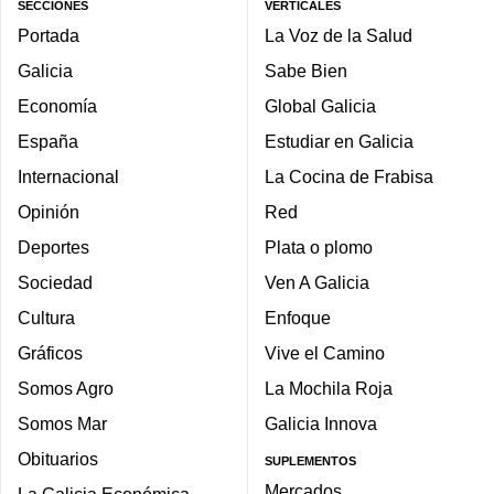
SECCIONES
VERTICALES
Portada
La Voz de la Salud
Galicia
Sabe Bien
Economía
Global Galicia
España
Estudiar en Galicia
Internacional
La Cocina de Frabisa
Opinión
Red
Deportes
Plata o plomo
Sociedad
Ven A Galicia
Cultura
Enfoque
Gráficos
Vive el Camino
Somos Agro
La Mochila Roja
Somos Mar
Galicia Innova
Obituarios
SUPLEMENTOS
Mercados
La Galicia Económica