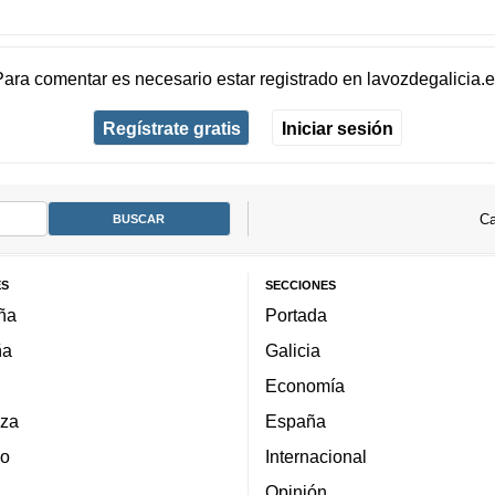
Para comentar es necesario
estar registrado
en
lavozdegalicia.
Regístrate gratis
Iniciar sesión
Ca
ES
SECCIONES
ña
Portada
ña
Galicia
Economía
za
España
lo
Internacional
Opinión