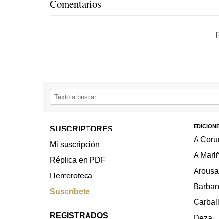
Comentarios
EDICION
SUSCRIPTORES
A Coru
Mi suscripción
A Mari
Réplica en PDF
Arousa
Hemeroteca
Barban
Suscríbete
Carbal
REGISTRADOS
Deza