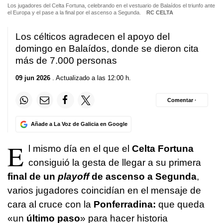
Los jugadores del Celta Fortuna, celebrando en el vestuario de Balaídos el triunfo ante
el Europa y el pase a la final por el ascenso a Segunda.
RC CELTA
Los célticos agradecen el apoyo del
domingo en Balaídos, donde se dieron cita
más de 7.000 personas
09 jun 2026
. Actualizado a las 12:00 h.
Comentar ·
Añade a La Voz de Galicia en Google
E
l mismo día en el que el
Celta Fortuna
consiguió la gesta de llegar a su primera
final de un
playoff
de ascenso a Segunda
,
varios jugadores coincidían en el mensaje de
cara al cruce con la
Ponferradina:
que queda
«un
último paso
» para hacer historia