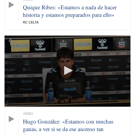
Quique Ribes: «Estamos a nada de hacer
historia y estamos preparados para ello»
RC CELTA
0
seconds
of
5
minutes,
5
seconds
Hugo González: «Estamos con muchas
ganas, a ver si se da ese ascenso tan