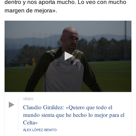
dentro y nos aporta mucho. Lo veo con mucho
margen de mejora».
0
seconds
of
47
minutes,
53
seconds
Claudio Giráldez: «Quiero que todo el
mundo sienta que he hecho lo mejor para el
Celta»
ÁLEX LÓPEZ-BENITO