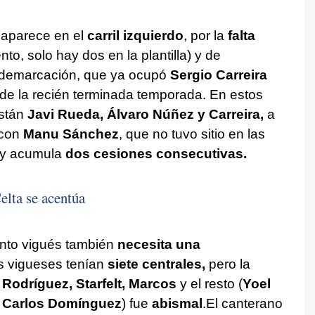
 aparece en el
carril izquierdo
, por la
falta
to, solo hay dos en la plantilla) y de
demarcación, que ya ocupó
Sergio Carreira
 de la recién terminada temporada. En estos
están
Javi Rueda, Álvaro Núñez y Carreira,
a
 con
Manu Sánchez
, que no tuvo sitio en las
z y acumula
dos cesiones consecutivas.
Celta se acentúa
nto vigués también
necesita una
s vigueses tenían
siete centrales,
pero la
 Rodríguez, Starfelt, Marcos
y el resto (
Yoel
y Carlos Domínguez
) fue
abismal
.El canterano