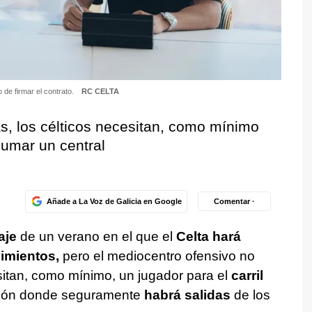
 de firmar el contrato.
RC CELTA
as, los célticos necesitan, como mínimo
 sumar un central
Añade a La Voz de Galicia en Google
Comentar ·
aje
de un verano en el que el
Celta hará
imientos,
pero el mediocentro ofensivo no
sitan, como mínimo, un jugador para el
carril
ción donde seguramente
habrá salidas
de los