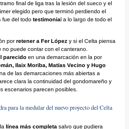
amo final de liga tras la lesión del sueco y el
rimer elegido pero que terminó perdiendo el
 fue del todo
testimonia
l a lo largo de todo el
ión por
retener a Fer López
y si el Celta piensa
e no puede contar con el canterano.
l parecido
en una demarcación en la por
mán, Ilaix Moriba, Matías Vecino y Hugo
una de las demarcaciones más abiertas a
arece clara la continuidad del gondomareño y
los escenarios parecen posibles.
dra para la medular del nuevo proyecto del Celta
la
línea más completa
salvo que pudiera