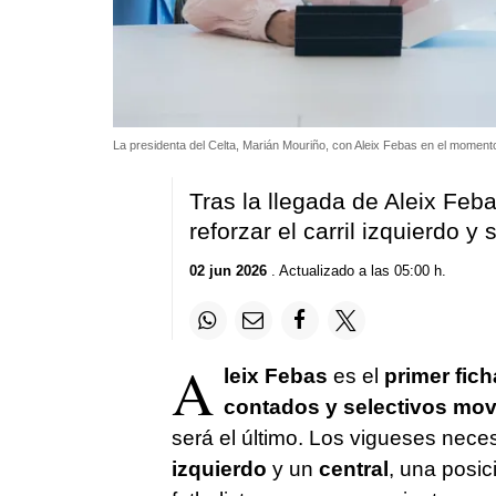
La presidenta del Celta, Marián Mouriño, con Aleix Febas en el momento
Tras la llegada de Aleix Feb
reforzar el carril izquierdo y
02 jun 2026
. Actualizado a las 05:00 h.
A
leix Febas
es el
primer fich
contados y selectivos mov
será el último. Los vigueses nece
izquierdo
y un
central
, una posi