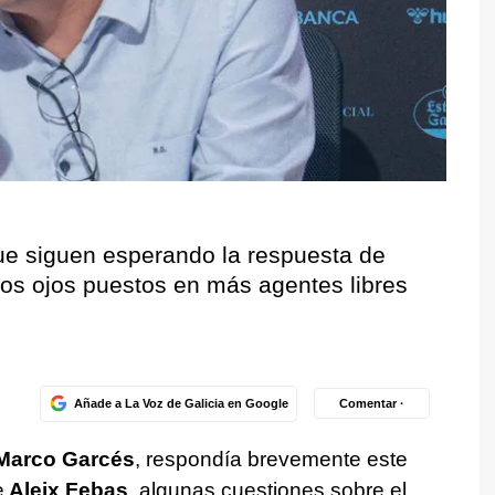
 que siguen esperando la respuesta de
los ojos puestos en más agentes libres
Añade a La Voz de Galicia en Google
Comentar ·
 Marco Garcés
, respondía brevemente este
e
Aleix Febas
, algunas cuestiones sobre el