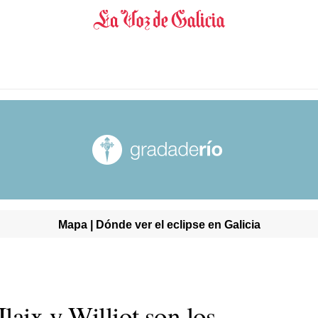
Mapa | Dónde ver el eclipse en Galicia
laix y Williot son los