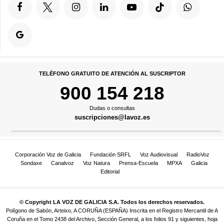
TELÉFONO GRATUITO DE ATENCIÓN AL SUSCRIPTOR
900 154 218
Dudas o consultas
suscripciones@lavoz.es
Corporación Voz de Galicia
Fundación SRFL
Voz Audiovisual
RadioVoz
Sondaxe
Canalvoz
Voz Natura
Prensa-Escuela
MPXA
Galicia
Editorial
© Copyright LA VOZ DE GALICIA S.A. Todos los derechos reservados.
Polígono de Sabón, Arteixo, A CORUÑA (ESPAÑA) Inscrita en el Registro Mercantil de A
Coruña en el Tomo 2438 del Archivo, Sección General, a los folios 91 y siguientes, hoja