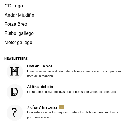
CD Lugo
Andar Miudiño
Forza Breo
Fútbol gallego
Motor gallego
NEWSLETTERS
Hoy en La Voz
La información más destacada del día, de lunes a viernes a primera
hora de la mañana
Al final del día
Un resumen de las noticias que debes saber antes de acostarte
7 días 7 historias
Una selección de los mejores contenidos de la semana, exclusiva
para suscriptores