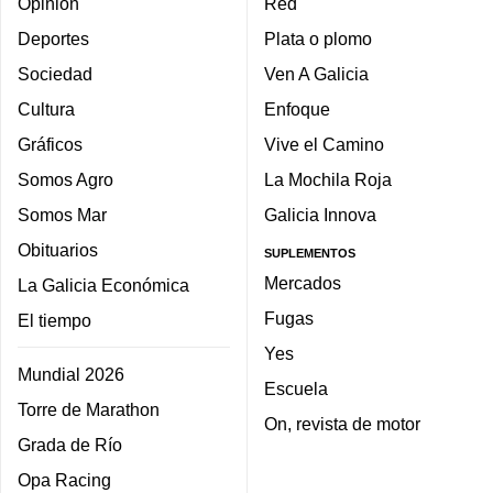
Opinión
Red
Deportes
Plata o plomo
Sociedad
Ven A Galicia
Cultura
Enfoque
Gráficos
Vive el Camino
Somos Agro
La Mochila Roja
Somos Mar
Galicia Innova
Obituarios
SUPLEMENTOS
Mercados
La Galicia Económica
Fugas
El tiempo
Yes
Mundial 2026
Escuela
Torre de Marathon
On, revista de motor
Grada de Río
Opa Racing