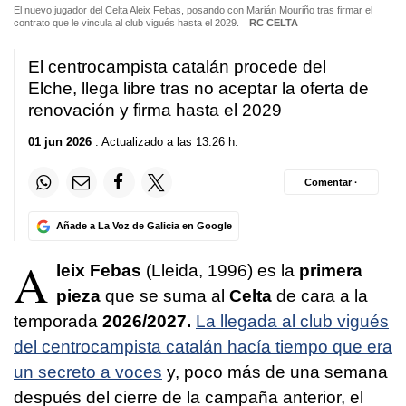
El nuevo jugador del Celta Aleix Febas, posando con Marián Mouriño tras firmar el
contrato que le vincula al club vigués hasta el 2029.
RC CELTA
El centrocampista catalán procede del
Elche, llega libre tras no aceptar la oferta de
renovación y firma hasta el 2029
01 jun 2026
. Actualizado a las 13:26 h.
Comentar ·
Añade a La Voz de Galicia en Google
A
leix Febas
(Lleida, 1996) es la
primera
pieza
que se suma al
Celta
de cara a la
temporada
2026/2027.
La llegada al club vigués
del centrocampista catalán hacía tiempo que era
un secreto a voces
y, poco más de una semana
después del cierre de la campaña anterior, el