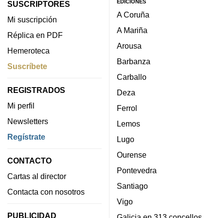
EDICIONES
SUSCRIPTORES
A Coruña
Mi suscripción
A Mariña
Réplica en PDF
Arousa
Hemeroteca
Barbanza
Suscríbete
Carballo
REGISTRADOS
Deza
Mi perfil
Ferrol
Newsletters
Lemos
Regístrate
Lugo
Ourense
CONTACTO
Pontevedra
Cartas al director
Santiago
Contacta con nosotros
Vigo
PUBLICIDAD
Galicia en 313 concellos