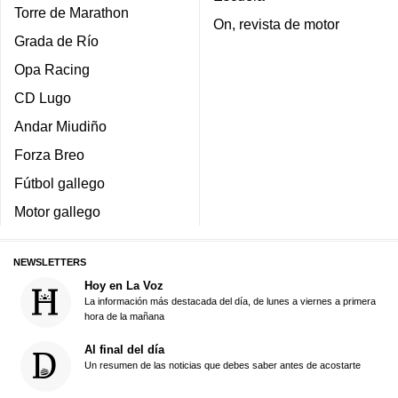
Torre de Marathon
On, revista de motor
Grada de Río
Opa Racing
CD Lugo
Andar Miudiño
Forza Breo
Fútbol gallego
Motor gallego
NEWSLETTERS
Hoy en La Voz
La información más destacada del día, de lunes a viernes a primera
hora de la mañana
Al final del día
Un resumen de las noticias que debes saber antes de acostarte