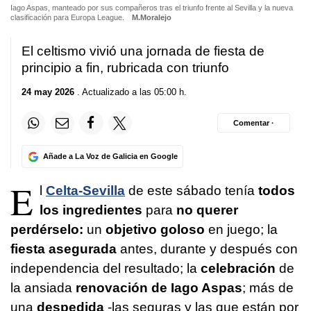
Iago Aspas, manteado por sus compañeros tras el triunfo frente al Sevilla y la nueva
clasificación para Europa League.
M.Moralejo
El celtismo vivió una jornada de fiesta de
principio a fin, rubricada con triunfo
24 may 2026
. Actualizado a las 05:00 h.
Comentar ·
Añade a La Voz de Galicia en Google
E
l
Celta-Sevilla
de este sábado tenía
todos
los ingredientes
para
no querer
perdérselo:
un
objetivo goloso
en juego; la
fiesta asegurada
antes, durante y después con
independencia del resultado; la
celebración
de
la ansiada
renovación de Iago Aspas
; más de
una
despedida
-las seguras y las que están por