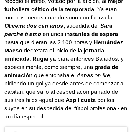
recogió el trofeo, votado por la afición, al
mejor
futbolista céltico de la temporada.
Ya eran
muchos menos cuando sonó con fuerza la
Oliveira dos cen anos
,
sucedida del
Sarà
perchè ti amo
en unos
instantes de espera
hasta que dieran las 2.100 horas y
Hernández
Maeso
decretara el inicio de la
jornada
unificada
.
Rugía
ya para entonces Balaídos, y
especialmente, como siempre, una
grada de
animación
que entonaba el
Aspas on fire
,
pidiendo un gol ya desde antes de comenzar al
capitán, que salió al césped acompañado de
sus tres hijos -igual que
Azpilicueta
por los
suyos en su despedida del fútbol profesional- en
un día especial.