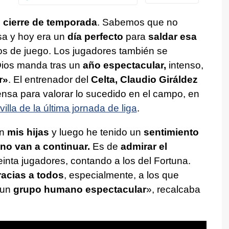
e
cierre de temporada
. Sabemos que no
sa y hoy era un
día perfecto
para
saldar esa
 de juego. Los jugadores también se
Dios manda tras un
año espectacular,
intenso,
r»
. El entrenador del
Celta, Claudio
Giráldez
ensa para valorar lo sucedido en el campo, en
villa de la última jornada de liga
.
en
mis hijas
y luego he tenido un
sentimiento
 no van a continuar.
Es de
admirar el
reinta jugadores, contando a los del Fortuna.
racias a todos
, especialmente, a los que
 un
grupo humano espectacular
», recalcaba