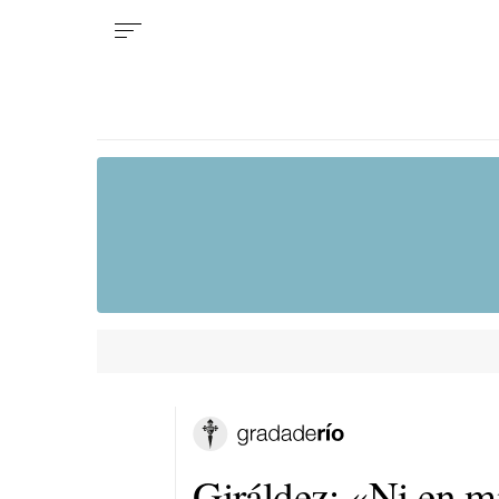
Giráldez: «Ni en m