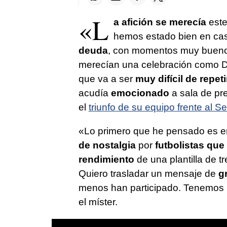
«L
a afición se merecía
est
hemos estado bien en ca
deuda
, con momentos muy buenos
merecían una celebración como 
que va a ser
muy difícil de repeti
acudía
emocionado
a sala de pr
el
triunfo de su equipo frente al Se
«Lo primero que he pensado es 
de nostalgia
por
futbolistas que
rendimiento
de una plantilla de t
Quiero trasladar un mensaje de
g
menos han participado. Tenemos
el míster.