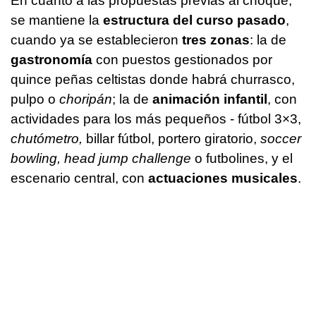
En cuanto a las propuestas previas al choque,
se mantiene la
estructura del curso pasado
,
cuando ya se establecieron
tres zonas
: la de
gastronomía
con puestos gestionados por
quince peñas celtistas donde habrá churrasco,
pulpo o
choripán
; la de
animación infantil
, con
actividades para los más pequeños - fútbol 3×3,
chutómetro,
billar fútbol, portero giratorio,
soccer
bowling, head jump challenge
o futbolines, y el
escenario central, con
actuaciones musicales
.