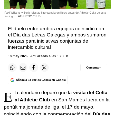
Iñaki Williams y Borja Iglesias intercambiaron libros antes del Athletic-Celta de este
domingo.
ATHLETIC CLUB
El duelo entre ambos equipos coincidió con
el Día das Letras Galegas y ambos sumaron
fuerzas para iniciativas conjuntas de
intercambio cultural
18 may 2026
. Actualizado a las 13:56 h.
Comentar ·
Añade a La Voz de Galicia en Google
E
l calendario deparó que la
visita del Celta
al Athletic Club
en San Mamés fuera en la
penúltima jornada de liga, el 17 de mayo,
coincidiendo con la conmemoración del
Día das