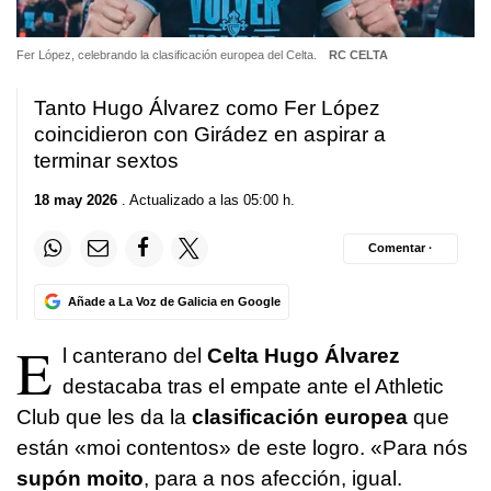
Fer López, celebrando la clasificación europea del Celta.
RC CELTA
Tanto Hugo Álvarez como Fer López
coincidieron con Girádez en aspirar a
terminar sextos
18 may 2026
. Actualizado a las 05:00 h.
Comentar ·
Añade a La Voz de Galicia en Google
E
l canterano del
Celta Hugo Álvarez
destacaba tras el empate ante el Athletic
Club que les da la
clasificación europea
que
están
«moi contentos» de este logro. «Para nós
supón moito
, para a nos afección, igual.