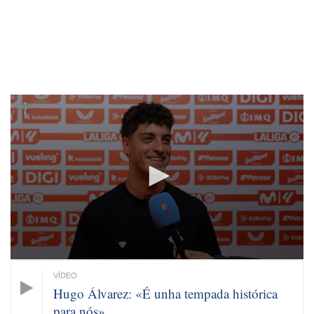
0
seconds
of
25
seconds
Hugo Álvarez: «É unha tempada histórica
para nós»