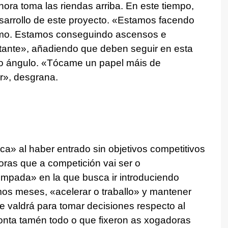
hora toma las riendas arriba. En este tiempo,
sarrollo de este proyecto.
«
Estamos facendo
simo. Estamos conseguindo ascensos e
tante»,
añadiendo que deben seguir en esta
ro ángulo.
«Tócame un papel máis de
r
», desgrana.
ica» al haber entrado sin objetivos competitivos
oras que a competición vai ser o
tempada»
en la que busca ir introduciendo
imos meses,
«acelerar o traballo»
y mantener
 le valdrá para tomar decisiones respecto al
onta tamén todo o que fixeron as xogadoras