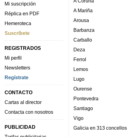
A Coruña
Mi suscripción
A Mariña
Réplica en PDF
Arousa
Hemeroteca
Barbanza
Suscríbete
Carballo
REGISTRADOS
Deza
Mi perfil
Ferrol
Newsletters
Lemos
Regístrate
Lugo
Ourense
CONTACTO
Pontevedra
Cartas al director
Santiago
Contacta con nosotros
Vigo
PUBLICIDAD
Galicia en 313 concellos
Tarifas publicitarias