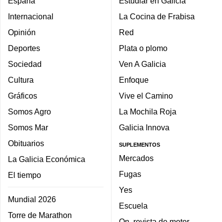
España
Estudiar en Galicia
Internacional
La Cocina de Frabisa
Opinión
Red
Deportes
Plata o plomo
Sociedad
Ven A Galicia
Cultura
Enfoque
Gráficos
Vive el Camino
Somos Agro
La Mochila Roja
Somos Mar
Galicia Innova
Obituarios
SUPLEMENTOS
Mercados
La Galicia Económica
Fugas
El tiempo
Yes
Mundial 2026
Escuela
Torre de Marathon
On, revista de motor