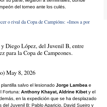
por su parte, llegaron a semifinales, donde
peón del torneo ante los culés.
ecer o rival da Copa de Campións: «Imos a por
 y Diego López, del Juvenil B, entre
rez para la Copa de Campeones.
io)
May 8, 2026
plantilla salvo el lesionado
Jorge Lambea
e
el Fortuna:
Anthony Khayat, Aldrine Kibet
y el
emás, en la expedición que se ha desplazado
s del Juvenil B: Pablo Aparicio, David Sueiro y