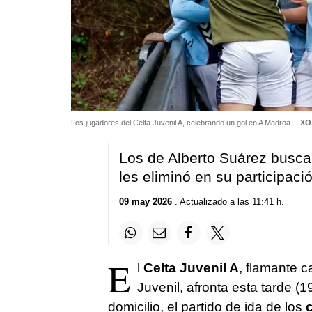
Los jugadores del Celta Juvenil A, celebrando un gol en A Madroa.
XO
Los de Alberto Suárez buscan u
les eliminó en su participació
09 may 2026
. Actualizado a las 11:41 h.
E
l
Celta Juvenil A
, flamante 
Juvenil, afronta esta tarde (1
domicilio, el partido de ida de los