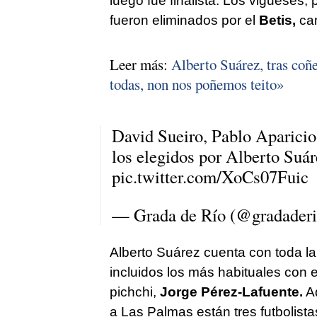
luego fue finalista. Los vigueses, 
fueron eliminados por el
Betis,
cam
Leer más:
Alberto Suárez, tras coñ
todas, non nos poñemos teito»
David Sueiro, Pablo Aparicio
los elegidos por Alberto Suá
pic.twitter.com/XoCs07Fuic
— Grada de Río (@gradader
Alberto Suárez cuenta con toda la 
incluidos los más habituales con 
pichchi,
Jorge Pérez-Lafuente.
Ad
a Las Palmas están tres futbolista