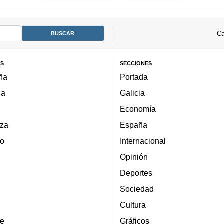
Ca
ES
SECCIONES
ña
Portada
ña
Galicia
Economía
za
España
lo
Internacional
Opinión
Deportes
Sociedad
Cultura
e
Gráficos