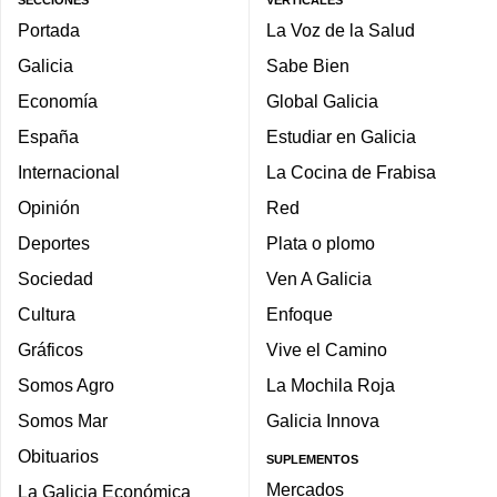
SECCIONES
VERTICALES
Portada
La Voz de la Salud
Galicia
Sabe Bien
Economía
Global Galicia
España
Estudiar en Galicia
Internacional
La Cocina de Frabisa
Opinión
Red
Deportes
Plata o plomo
Sociedad
Ven A Galicia
Cultura
Enfoque
Gráficos
Vive el Camino
Somos Agro
La Mochila Roja
Somos Mar
Galicia Innova
Obituarios
SUPLEMENTOS
Mercados
La Galicia Económica