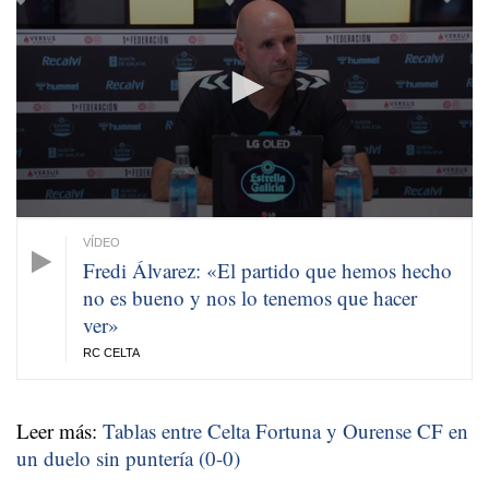
of
10
minutes,
18
seconds
Fredi Álvarez: «El partido que hemos hecho
no es bueno y nos lo tenemos que hacer
ver»
RC CELTA
Leer más:
Tablas entre Celta Fortuna y Ourense CF en
un duelo sin puntería (0-0)