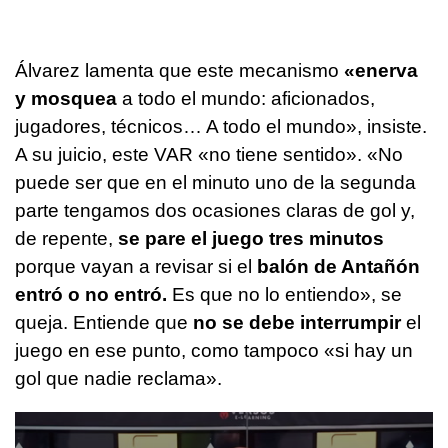
Álvarez lamenta que este mecanismo
«enerva
y mosquea
a todo el mundo: aficionados,
jugadores, técnicos… A todo el mundo», insiste.
A su juicio, este VAR «no tiene sentido». «No
puede ser que en el minuto uno de la segunda
parte tengamos dos ocasiones claras de gol y,
de repente,
se pare el juego tres minutos
porque vayan a revisar si el
balón de Antañón
entró o no entró.
Es que no lo entiendo», se
queja. Entiende que
no se debe interrumpir
el
juego en ese punto, como tampoco «si hay un
gol que nadie reclama».
0
seconds