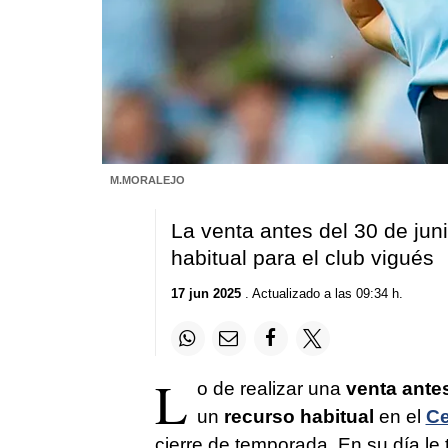
M.MORALEJO
La venta antes del 30 de jun
habitual para el club vigués
17 jun 2025
. Actualizado a las 09:34 h.
L
o de realizar una
venta ante
un
recurso habitual
en el
Ce
cierre de temporada. En su día le 