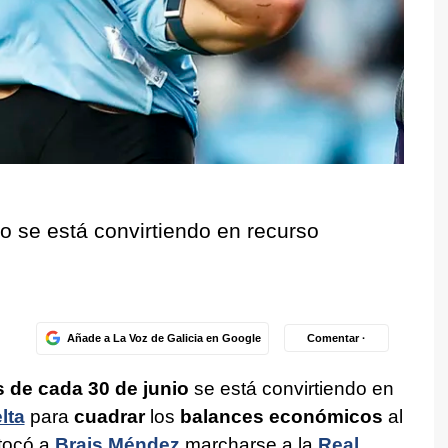
io se está convirtiendo en recurso
Añade a La Voz de Galicia en Google
Comentar ·
s de cada 30 de junio
se está convirtiendo en
lta
para
cuadrar
los
balances económicos
al
tocó a
Brais Méndez
marcharse a la
Real