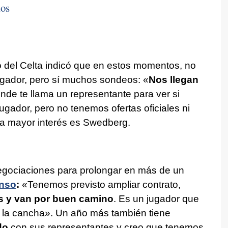
dos
ivo del Celta indicó que en estos momentos, no
ugador, pero sí muchos sondeos: «
Nos llegan
onde te llama un representante para ver si
ugador, pero no tenemos ofertas oficiales ni
ta mayor interés es Swedberg.
egociaciones para prolongar en más de un
nso
:
«Tenemos previsto ampliar contrato,
s y van por buen camino
. Es un jugador que
e la cancha». Un año más también tiene
do
con sus representantes y creo que tenemos