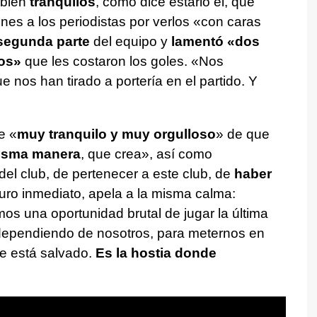
mbién
tranquilos
, como dice estarlo él, que
es a los periodistas por verlos «con caras
 segunda parte
del equipo y
lamentó «dos
os»
que les costaron los goles. «Nos
 nos han tirado a portería en el partido. Y
e «
muy tranquilo y muy orgulloso
» de que
isma manera
, que crea», así como
 del club, de pertenecer a este club, de
haber
turo inmediato, apela a la misma calma:
s una oportunidad brutal de jugar la última
 dependiendo de nosotros, para meternos en
ue está salvado.
Es la hostia donde