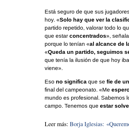
Está seguro de que sus jugadore
hoy. «
Solo hay que ver la clasif
partido repetido, valorar todo lo
que estar
concentrados
», señala
porque lo tenían «
al alcance de 
«
Queda un partido, seguimos s
que tenía la ilusión de que hoy iba
viene».
Eso
no significa
que se
fíe de u
final del campeonato. «Me
espero
mundo es profesional. Sabemos lo
campo. Tenemos que
estar solv
Leer más:
Borja Iglesias: «Queremo