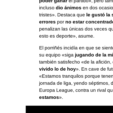
poder ganar
el partido», pero ta
incluso
dio ánimos
en dos ocasion
tristes». Destaca que
le gustó la
errores
por
no estar concentrad
penalizan las únicas dos veces que
esto es deporte», asume.
El porriñés incidía en que se sient
su equipo «siga
jugando de la m
también satisfecho «de la afición,
vivido lo de hoy
». En cave de fu
«Estamos tranquilos porque tenemo
jornada de liga, yendo séptimos,
Europa League, contra un rival q
estamos
».