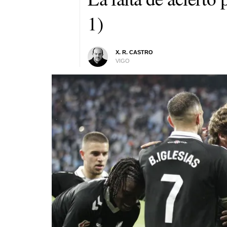
1)
X. R. CASTRO
VIGO