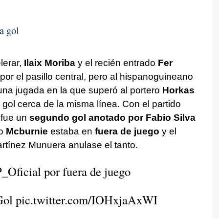
a gol
erar,
Ilaix Moriba
y el recién entrado
Fer
or el pasillo central, pero al hispanoguineano
 una jugada en la que superó al portero
Horkas
l gol cerca de la misma línea. Con el partido
 fue un
segundo gol anotado por Fabio Silva
ro
Mcburnie
estaba en
fuera de juego
y el
tínez Munuera anulase el tanto.
Oficial
por fuera de juego
Gol
pic.twitter.com/IOHxjaAxWI