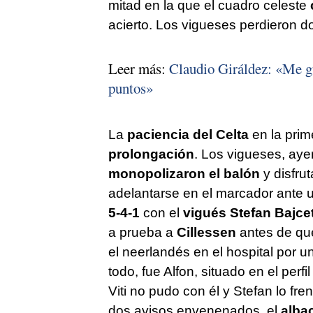
mitad en la que el cuadro celeste
acierto. Los vigueses perdieron d
Leer más:
Claudio Giráldez: «Me gu
puntos»
La
paciencia del Celta
en la prim
prolongación
. Los vigueses, aye
monopolizaron el balón
y disfru
adelantarse en el marcador ante u
5-4-1
con el
vigués Stefan Bajcet
a prueba a
Cillessen
antes de qu
el neerlandés en el hospital por u
todo, fue Alfon, situado en el perfi
Viti no pudo con él y Stefan lo fr
dos avisos envenenados, el
albac