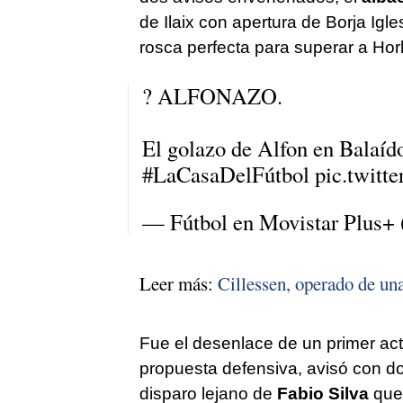
de Ilaix con apertura de Borja Igle
rosca perfecta para superar a Hork
? ALFONAZO.
El golazo de Alfon en Balaíd
#LaCasaDelFútbol
pic.twit
— Fútbol en Movistar Plus+
Leer más:
Cillessen, operado de una
Fue el desenlace de un primer act
propuesta defensiva, avisó con d
disparo lejano de
Fabio Silva
qu