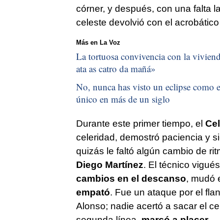
córner, y después, con una falta l
celeste devolvió con el acrobático 
Más en La Voz
La tortuosa convivencia con la vivienda
ata as catro da mañá
»
No, nunca has visto un eclipse como el
único en más de un siglo
Durante este primer tiempo, el
Cel
celeridad, demostró paciencia y s
quizás le faltó algún cambio de ri
Diego Martínez
. El técnico vigué
cambios en el descanso
, mudó e
empató
. Fue un ataque por el fla
Alonso; nadie acertó a sacar el c
segunda línea,
marcó a placer
.