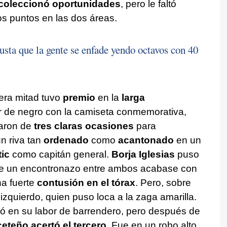
coleccionó oportunidades
, pero le faltó
os puntos en las dos áreas.
sta que la gente se enfade yendo octavos con 40
era mitad tuvo
premio
en la
larga
r de negro con la camiseta conmemorativa,
taron de
tres claras ocasiones
para
n riva tan
ordenado
como
acantonado
en un
ic
como capitán general.
Borja Iglesias
puso
e un encontronazo entre ambos acabase con
na fuerte
contusión en el tórax
. Pero, sobre
l izquierdo, quien puso loca a la zaga amarilla.
enó en su labor de barrendero, pero después de
eteño acertó el tercero
. Fue en un robo alto