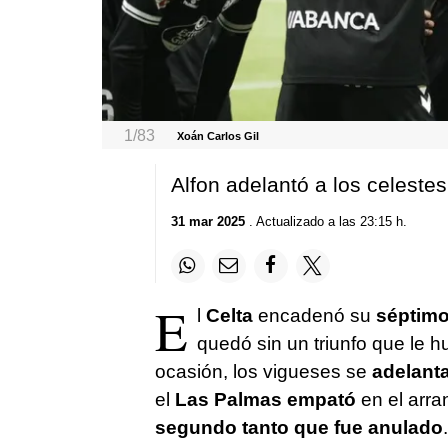
1/83
Xoán Carlos Gil
Alfon adelantó a los celeste
31 mar 2025
. Actualizado a las 23:15 h.
E
l
Celta
encadenó su
séptimo
quedó sin un triunfo que le h
ocasión, los vigueses se
adelant
el
Las Palmas empató
en el arra
segundo tanto que fue anulado