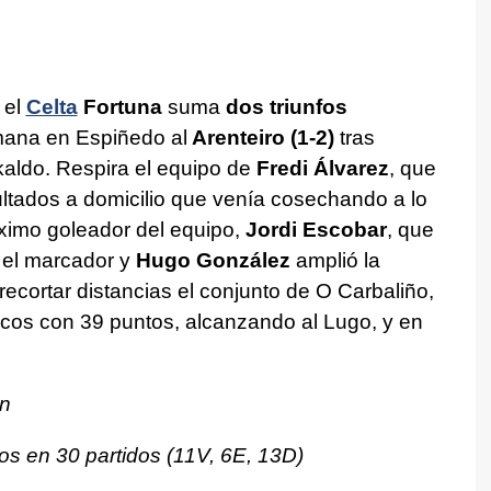
 el
Celta
Fortuna
suma
dos triunfos
mana en Espiñedo al
Arenteiro (1-2)
tras
kaldo. Respira el equipo de
Fredi Álvarez
, que
ltados a domicilio que venía cosechando a lo
áximo goleador del equipo,
Jordi Escobar
, que
 el marcador y
Hugo González
amplió la
l recortar distancias el conjunto de O Carbaliño,
ticos con 39 puntos, alcanzando al Lugo, y en
ón
os en 30 partidos (11V, 6E, 13D)