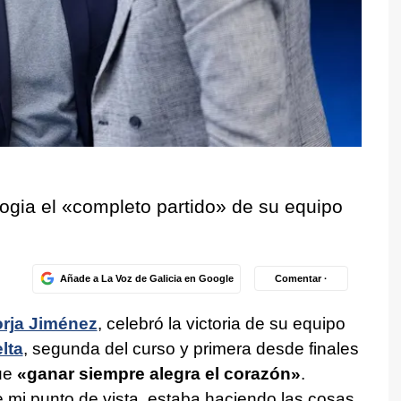
ogia el «completo partido» de su equipo
Añade a La Voz de Galicia en Google
Comentar ·
rja Jiménez
, celebró la victoria de su equipo
lta
, segunda del curso y primera desde finales
que
«ganar siempre alegra el corazón»
.
 mi punto de vista, estaba haciendo las cosas