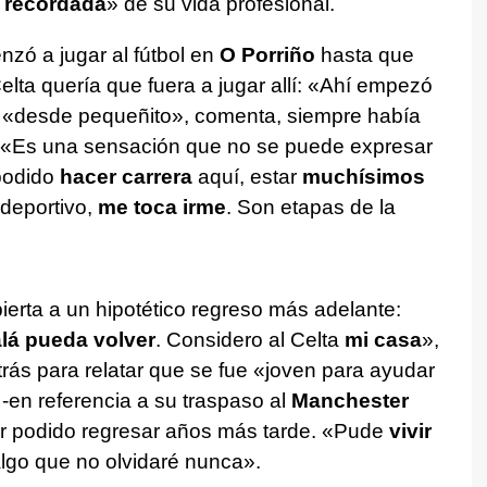
 recordada
» de su vida profesional.
zó a jugar al fútbol en
O Porriño
hasta que
elta quería que fuera a jugar allí: «Ahí empezó
 «desde pequeñito», comenta, siempre había
o. «Es una sensación que no se puede expresar
podido
hacer carrera
aquí, estar
muchísimos
 deportivo,
me toca irme
. Son etapas de la
ierta a un hipotético regreso más adelante:
alá pueda volver
. Considero al Celta
mi casa
»,
trás para relatar que se fue «joven para ayudar
-en referencia a su traspaso al
Manchester
er podido regresar años más tarde. «Pude
vivir
algo que no olvidaré nunca».