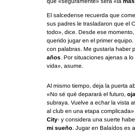
que «seguramente» será «la
más
El salcedense recuerda que comen
sus padres le trasladaron que el C
todo», dice. Desde ese momento,
querido jugar en el primer equip
con palabras. Me gustaría haber 
años
. Por situaciones ajenas a lo
vida», asume.
Al mismo tiempo, deja la puerta ab
«No sé qué deparará el futuro,
oj
subraya. Vuelve a echar la vista a
al club en una etapa complicada» 
City
- y considera una suerte hab
mi sueño
. Jugar en Balaídos es 