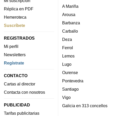
Mi suscripción
A Mariña
Réplica en PDF
Arousa
Hemeroteca
Barbanza
Suscríbete
Carballo
REGISTRADOS
Deza
Mi perfil
Ferrol
Newsletters
Lemos
Regístrate
Lugo
Ourense
CONTACTO
Pontevedra
Cartas al director
Santiago
Contacta con nosotros
Vigo
PUBLICIDAD
Galicia en 313 concellos
Tarifas publicitarias