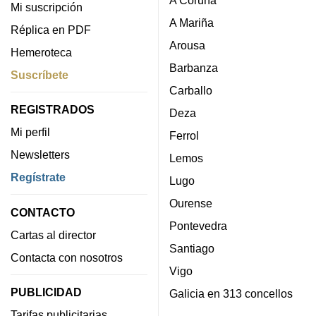
A Coruña
Mi suscripción
A Mariña
Réplica en PDF
Arousa
Hemeroteca
Barbanza
Suscríbete
Carballo
REGISTRADOS
Deza
Mi perfil
Ferrol
Newsletters
Lemos
Regístrate
Lugo
Ourense
CONTACTO
Pontevedra
Cartas al director
Santiago
Contacta con nosotros
Vigo
PUBLICIDAD
Galicia en 313 concellos
Tarifas publicitarias