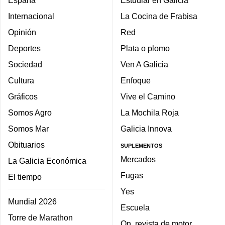
Internacional
La Cocina de Frabisa
Opinión
Red
Deportes
Plata o plomo
Sociedad
Ven A Galicia
Cultura
Enfoque
Gráficos
Vive el Camino
Somos Agro
La Mochila Roja
Somos Mar
Galicia Innova
Obituarios
SUPLEMENTOS
Mercados
La Galicia Económica
Fugas
El tiempo
Yes
Mundial 2026
Escuela
Torre de Marathon
On, revista de motor