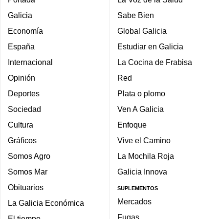
Galicia
Sabe Bien
Economía
Global Galicia
España
Estudiar en Galicia
Internacional
La Cocina de Frabisa
Opinión
Red
Deportes
Plata o plomo
Sociedad
Ven A Galicia
Cultura
Enfoque
Gráficos
Vive el Camino
Somos Agro
La Mochila Roja
Somos Mar
Galicia Innova
Obituarios
SUPLEMENTOS
Mercados
La Galicia Económica
Fugas
El tiempo