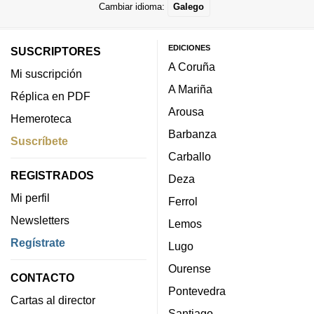
Cambiar idioma:
Galego
EDICIONES
SUSCRIPTORES
A Coruña
Mi suscripción
A Mariña
Réplica en PDF
Arousa
Hemeroteca
Barbanza
Suscríbete
Carballo
REGISTRADOS
Deza
Mi perfil
Ferrol
Newsletters
Lemos
Regístrate
Lugo
Ourense
CONTACTO
Pontevedra
Cartas al director
Santiago