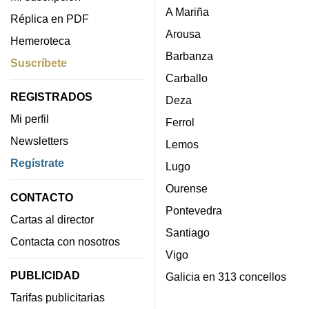
A Mariña
Réplica en PDF
Arousa
Hemeroteca
Barbanza
Suscríbete
Carballo
REGISTRADOS
Deza
Mi perfil
Ferrol
Newsletters
Lemos
Regístrate
Lugo
Ourense
CONTACTO
Pontevedra
Cartas al director
Santiago
Contacta con nosotros
Vigo
PUBLICIDAD
Galicia en 313 concellos
Tarifas publicitarias