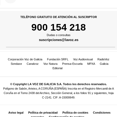
TELÉFONO GRATUITO DE ATENCIÓN AL SUSCRIPTOR
900 154 218
Dudas o consultas
suscripciones@lavoz.es
Corporación Voz de Galicia
Fundación SRFL
Voz Audiovisual
RadioVoz
Sondaxe
Canalvoz
Voz Natura
Prensa-Escuela
MPXA
Galicia
Editorial
© Copyright LA VOZ DE GALICIA S.A. Todos los derechos reservados.
Polígono de Sabón, Arteixo, A CORUÑA (ESPAÑA) Inscrita en el Registro Mercantil de A
Coruña en el Tomo 2438 del Archivo, Sección General, a los folios 91 y siguientes, hoja
C-2141. CIF: A-15000649.
Aviso legal
Política de privacidad
Política de cookies
Condiciones
generales
Configuración de cookies