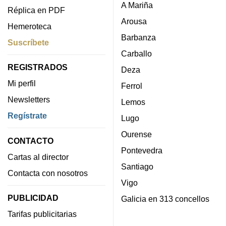
A Mariña
Réplica en PDF
Arousa
Hemeroteca
Barbanza
Suscríbete
Carballo
REGISTRADOS
Deza
Mi perfil
Ferrol
Newsletters
Lemos
Regístrate
Lugo
Ourense
CONTACTO
Pontevedra
Cartas al director
Santiago
Contacta con nosotros
Vigo
PUBLICIDAD
Galicia en 313 concellos
Tarifas publicitarias