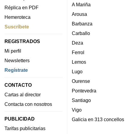
A Mariña
Réplica en PDF
Arousa
Hemeroteca
Barbanza
Suscríbete
Carballo
REGISTRADOS
Deza
Mi perfil
Ferrol
Newsletters
Lemos
Regístrate
Lugo
Ourense
CONTACTO
Pontevedra
Cartas al director
Santiago
Contacta con nosotros
Vigo
PUBLICIDAD
Galicia en 313 concellos
Tarifas publicitarias