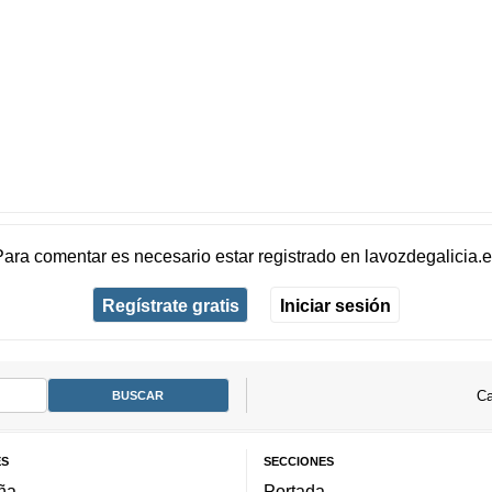
Para comentar es necesario
estar registrado
en
lavozdegalicia.
Regístrate gratis
Iniciar sesión
Ca
ES
SECCIONES
ña
Portada