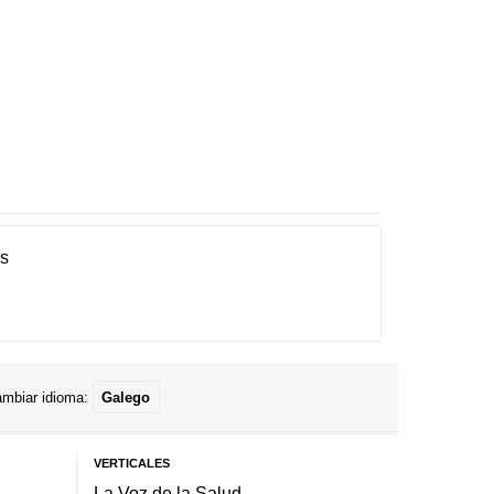
es
mbiar idioma:
Galego
VERTICALES
La Voz de la Salud