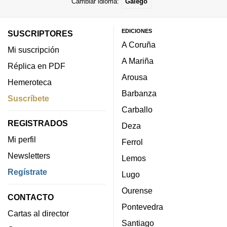
Cambiar idioma:
Galego
EDICIONES
SUSCRIPTORES
A Coruña
Mi suscripción
A Mariña
Réplica en PDF
Arousa
Hemeroteca
Barbanza
Suscríbete
Carballo
REGISTRADOS
Deza
Mi perfil
Ferrol
Newsletters
Lemos
Regístrate
Lugo
Ourense
CONTACTO
Pontevedra
Cartas al director
Santiago