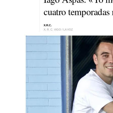
cuatro temporadas 
X.R.C.
X. R. C. VIGO / LA VOZ