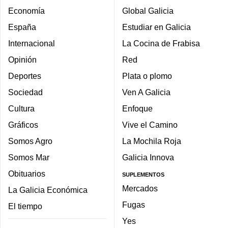
Economía
Global Galicia
España
Estudiar en Galicia
Internacional
La Cocina de Frabisa
Opinión
Red
Deportes
Plata o plomo
Sociedad
Ven A Galicia
Cultura
Enfoque
Gráficos
Vive el Camino
Somos Agro
La Mochila Roja
Somos Mar
Galicia Innova
Obituarios
SUPLEMENTOS
Mercados
La Galicia Económica
Fugas
El tiempo
Yes