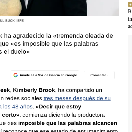
B
i
UL BUCK | EFE
a
k ha agradecido la «tremenda oleada de
que «es imposible que las palabras
s el duelo»
Añade a La Voz de Galicia en Google
Comentar ·
Beek
,
Kimberly Brook
, ha compartido un
en redes sociales
tres meses después de su
a los 48 años
.
«Decir que estoy
 corto»
, comienza diciendo la productora
que «es
imposible que las palabras alcancen
Sí reconoce que ese estado de entumecimiento