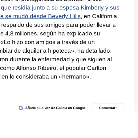
 que residía junto a su esposa Kimberly y sus
que se mudó desde Beverly Hills
, en California,
l respaldo de sus amigos para poder llevar a
de 4,8 millones, según ha explicado su
 «Lo hizo con amigos a través de un
iar de alquiler a hipoteca», ha detallado.
on durante la enfermedad y que siguen al
, como Alfonso Ribeiro, el popular Carlton
quien lo consideraba un «hermano».
Añade a La Voz de Galicia en Google
Comentar ·