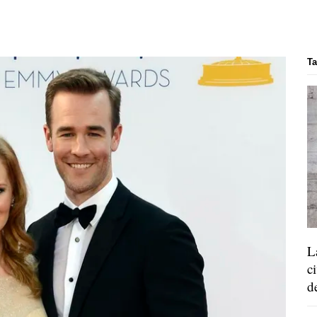
Ta
L
c
d