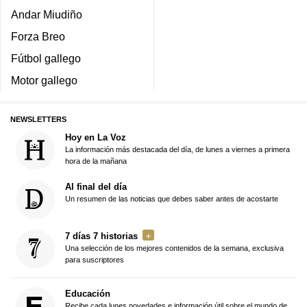
Andar Miudiño
Forza Breo
Fútbol gallego
Motor gallego
NEWSLETTERS
Hoy en La Voz
La información más destacada del día, de lunes a viernes a primera
hora de la mañana
Al final del día
Un resumen de las noticias que debes saber antes de acostarte
7 días 7 historias
Una selección de los mejores contenidos de la semana, exclusiva
para suscriptores
Educación
Recibe cada lunes novedades e información útil sobre el mundo de