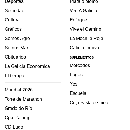
Deportes
Plata o plomo
Sociedad
Ven A Galicia
Cultura
Enfoque
Gráficos
Vive el Camino
Somos Agro
La Mochila Roja
Somos Mar
Galicia Innova
Obituarios
SUPLEMENTOS
Mercados
La Galicia Económica
Fugas
El tiempo
Yes
Mundial 2026
Escuela
Torre de Marathon
On, revista de motor
Grada de Río
Opa Racing
CD Lugo