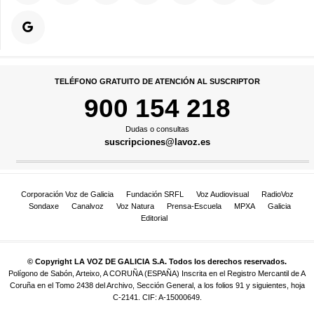
TELÉFONO GRATUITO DE ATENCIÓN AL SUSCRIPTOR
900 154 218
Dudas o consultas
suscripciones@lavoz.es
Corporación Voz de Galicia
Fundación SRFL
Voz Audiovisual
RadioVoz
Sondaxe
Canalvoz
Voz Natura
Prensa-Escuela
MPXA
Galicia
Editorial
© Copyright LA VOZ DE GALICIA S.A. Todos los derechos reservados.
Polígono de Sabón, Arteixo, A CORUÑA (ESPAÑA) Inscrita en el Registro Mercantil de A
Coruña en el Tomo 2438 del Archivo, Sección General, a los folios 91 y siguientes, hoja
C-2141. CIF: A-15000649.